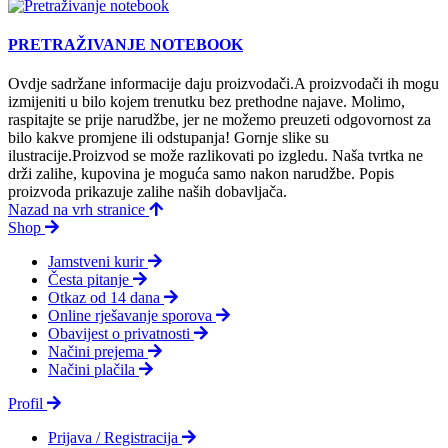
PRETRAŽIVANJE NOTEBOOK
Ovdje sadržane informacije daju proizvodači.A proizvodači ih mogu
izmijeniti u bilo kojem trenutku bez prethodne najave. Molimo,
raspitajte se prije narudžbe, jer ne možemo preuzeti odgovornost za
bilo kakve promjene ili odstupanja! Gornje slike su
ilustracije.Proizvod se može razlikovati po izgledu. Naša tvrtka ne
drži zalihe, kupovina je moguća samo nakon narudžbe. Popis
proizvoda prikazuje zalihe naših dobavljača.
Nazad na vrh stranice
Shop
Jamstveni kurir
Česta pitanje
Otkaz od 14 dana
Online rješavanje sporova
Obavijest o privatnosti
Načini prejema
Načini plačila
Profil
Prijava / Registracija