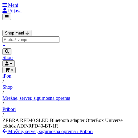
Meni
Prijava
Shop meni
Shop
iPon
/
Shop
/
Mrežne, server, sigurnosna oprema
/
Pribori
/
ZEBRA RFD40 SLED Bluetooth adapter OtterBox Universe
tokhöz ADP-RFD40-BT-1R
Mrežne, server, sigurnosna oprema
/
Pribori