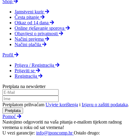
Shop
Jamstveni kurir
Česta pitanje
Otkaz od 14 dana
Online rješavanje sporova
Obavijest o privatnosti
Načini prejema
Načini plačila
Profil
Prijava / Registracija
Prijaviti se
Registracija
Pretplata na newsletter
Pretplatom prihvaćam
Uvjete korištenja
i
Izjavu o zaštiti podataka
.
Pretplata
Pomoć
Nastojimo odgovoriti na vaša pitanja e-mailom tijekom radnog
vremena u roku od sat vremena!
U vezi garancije:
info@iponcomp.hr
Ostalo drugo: