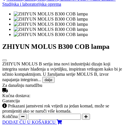
Studijska i laboratorijska oprema
ZHIYUN MOLUS B300 COB lampa
ZHIYUN MOLUS B serija ima novi industrijski dizajn koji
integrira sustav hlađenja u svjetiljku, inspiriran vrtlogom kako bi je
učinio kompaktnijom. U žaruljama serije MOLUS B, izvor
napajanja integriran...
dalje
Za današnju narudžbu
Kućna dostava:
Garancija
Prikazani jamstveni rok vrijedi za jedan komad, može se
promijeniti ako se naruči više komada.
Količina
DODAT ĆU U KOŠARICU