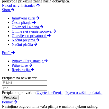
proizvoda prikazuje zalihe naših dobavljača.
Nazad na vrh stranice
Shop
Jamstveni kurir
Česta pitanje
Otkaz od 14 dana
Online rješavanje sporova
Obavijest o privatnosti
Načini prejema
Načini plačila
Profil
Prijava / Registracija
Prijaviti se
Registracija
Pretplata na newsletter
Pretplatom prihvaćam
Uvjete korištenja
i
Izjavu o zaštiti podataka
.
Pretplata
Pomoć
Nastojimo odgovoriti na vaša pitanja e-mailom tijekom radnog