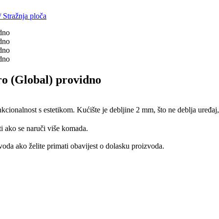
/
Stražnja ploča
o (Global) providno
nkcionalnost s estetikom. Kućište je debljine 2 mm, što ne deblja uređaj,
ti ako se naruči više komada.
oda ako želite primati obavijest o dolasku proizvoda.