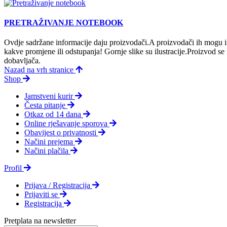
PRETRAŽIVANJE NOTEBOOK
Ovdje sadržane informacije daju proizvodači.A proizvodači ih mogu iz
kakve promjene ili odstupanja! Gornje slike su ilustracije.Proizvod s
dobavljača.
Nazad na vrh stranice
Shop
Jamstveni kurir
Česta pitanje
Otkaz od 14 dana
Online rješavanje sporova
Obavijest o privatnosti
Načini prejema
Načini plačila
Profil
Prijava / Registracija
Prijaviti se
Registracija
Pretplata na newsletter