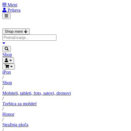
Meni
Prijava
Shop meni
Shop
iPon
/
Shop
/
Mobiteli, tableti, foto, satovi, dronovi
/
Torbica za mobitel
/
Honor
/
Stražnja ploča
/