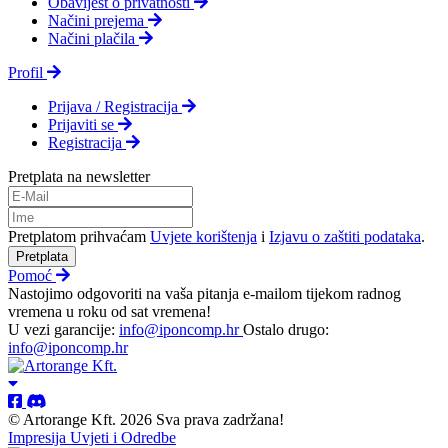
Obavijest o privatnosti
Načini prejema
Načini plačila
Profil
Prijava / Registracija
Prijaviti se
Registracija
Pretplata na newsletter
Pretplatom prihvaćam
Uvjete korištenja
i
Izjavu o zaštiti podataka
.
Pretplata
Pomoć
Nastojimo odgovoriti na vaša pitanja e-mailom tijekom radnog
vremena u roku od sat vremena!
U vezi garancije:
info@iponcomp.hr
Ostalo drugo:
info@iponcomp.hr
© Artorange Kft. 2026 Sva prava zadržana!
Impresija
Uvjeti i Odredbe