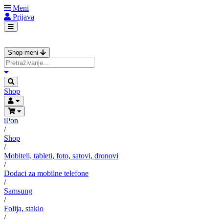
Meni
Prijava
Shop meni
Shop
iPon
/
Shop
/
Mobiteli, tableti, foto, satovi, dronovi
/
Dodaci za mobilne telefone
/
Samsung
/
Folija, staklo
/