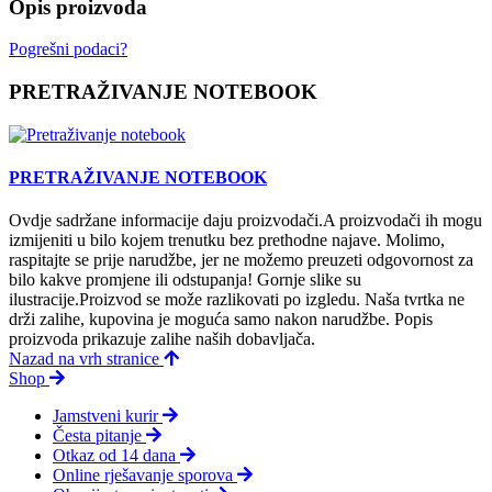
Opis proizvoda
Pogrešni podaci?
PRETRAŽIVANJE NOTEBOOK
PRETRAŽIVANJE NOTEBOOK
Ovdje sadržane informacije daju proizvodači.A proizvodači ih mogu
izmijeniti u bilo kojem trenutku bez prethodne najave. Molimo,
raspitajte se prije narudžbe, jer ne možemo preuzeti odgovornost za
bilo kakve promjene ili odstupanja! Gornje slike su
ilustracije.Proizvod se može razlikovati po izgledu. Naša tvrtka ne
drži zalihe, kupovina je moguća samo nakon narudžbe. Popis
proizvoda prikazuje zalihe naših dobavljača.
Nazad na vrh stranice
Shop
Jamstveni kurir
Česta pitanje
Otkaz od 14 dana
Online rješavanje sporova