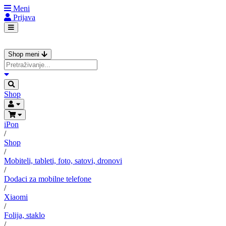
Meni
Prijava
Shop meni
Shop
iPon
/
Shop
/
Mobiteli, tableti, foto, satovi, dronovi
/
Dodaci za mobilne telefone
/
Xiaomi
/
Folija, staklo
/