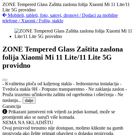
ZONE Tempered Glass Zaštita zaslona folija Xiaomi Mi 11 Lite/11
Lite 5G providno
Mobiteli, tableti, foto, satovi, dronovi
/
Dodaci za mobilne
telefone
/
Xiaomi
/
Folija, staklo
ZONE Tempered Glass Zaštita zaslona
folija Xiaomi Mi 11 Lite/11 Lite 5G
providno
- Kvalitetna ploča od kaljenog stakla - Jednostavna instalacija -
Tvrdoća stakla 9H - Potpuno transparentno - Ne zaklanja zaslon -
Pruža izuzetno učinkovitu zaštitu od ogrebotina i oštećenja - Ne
naslanja...
dalje
Garancija
Prikazani jamstveni rok vrijedi za jedan komad, može se
promijeniti ako se naruči više komada.
NEMA NA SKLADIŠTU
Ovaj proizvod trenutno nije dostupan, molimo kliknite na gumb
proizvoda ako želite primati obavijest o dolasku proizvoda.