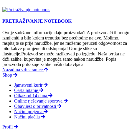
PRETRAŽIVANJE NOTEBOOK
Ovdje sadržane informacije daju proizvodači.A proizvodači ih mogu
izmijeniti u bilo kojem trenutku bez prethodne najave. Molimo,
raspitajte se prije narudžbe, jer ne možemo preuzeti odgovornost za
bilo kakve promjene ili odstupanja! Gornje slike su
ilustracije.Proizvod se može razlikovati po izgledu. Naša tvrtka ne
drži zalihe, kupovina je moguća samo nakon narudžbe. Popis
proizvoda prikazuje zalihe naših dobavljača.
Nazad na vrh stranice
Shop
Jamstveni kurir
Česta pitanje
Otkaz od 14 dana
Online rješavanje sporova
Obavijest o privatnosti
Načini prejema
Načini plačila
Profil