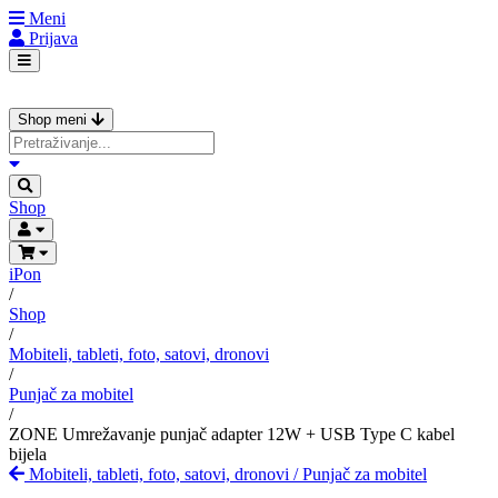
Meni
Prijava
Shop meni
Shop
iPon
/
Shop
/
Mobiteli, tableti, foto, satovi, dronovi
/
Punjač za mobitel
/
ZONE Umrežavanje punjač adapter 12W + USB Type C kabel
bijela
Mobiteli, tableti, foto, satovi, dronovi
/
Punjač za mobitel