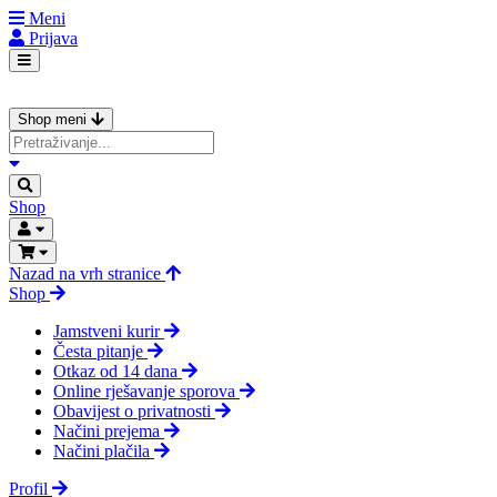
Meni
Prijava
Shop meni
Shop
Nazad na vrh stranice
Shop
Jamstveni kurir
Česta pitanje
Otkaz od 14 dana
Online rješavanje sporova
Obavijest o privatnosti
Načini prejema
Načini plačila
Profil