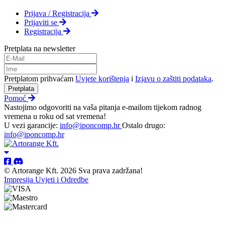
Prijava / Registracija
Prijaviti se
Registracija
Pretplata na newsletter
Pretplatom prihvaćam
Uvjete korištenja
i
Izjavu o zaštiti podataka
.
Pretplata
Pomoć
Nastojimo odgovoriti na vaša pitanja e-mailom tijekom radnog
vremena u roku od sat vremena!
U vezi garancije:
info@iponcomp.hr
Ostalo drugo:
info@iponcomp.hr
© Artorange Kft. 2026 Sva prava zadržana!
Impresija
Uvjeti i Odredbe