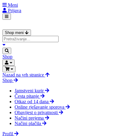
Meni
Prijava
Shop meni
Shop
Nazad na vrh stranice
Shop
Jamstveni kurir
Česta pitanje
Otkaz od 14 dana
Online rješavanje sporova
Obavijest o privatnosti
Načini prejema
Načini plačila
Profil