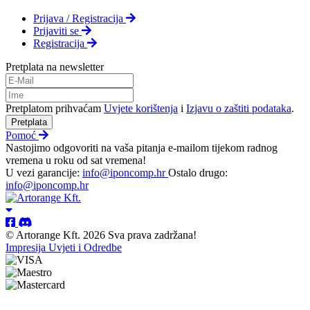
Prijava / Registracija
Prijaviti se
Registracija
Pretplata na newsletter
Pretplatom prihvaćam
Uvjete korištenja
i
Izjavu o zaštiti podataka
.
Pretplata
Pomoć
Nastojimo odgovoriti na vaša pitanja e-mailom tijekom radnog
vremena u roku od sat vremena!
U vezi garancije:
info@iponcomp.hr
Ostalo drugo:
info@iponcomp.hr
© Artorange Kft. 2026 Sva prava zadržana!
Impresija
Uvjeti i Odredbe