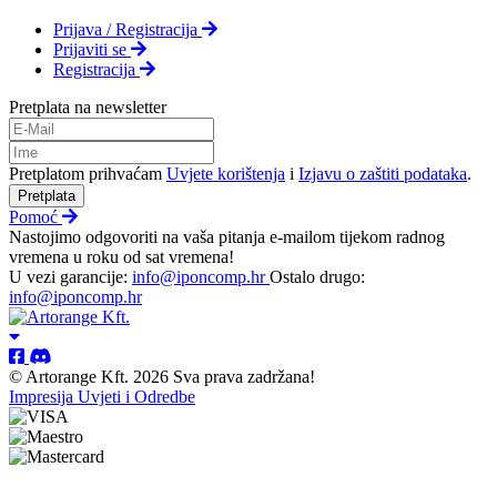
Prijava / Registracija
Prijaviti se
Registracija
Pretplata na newsletter
Pretplatom prihvaćam
Uvjete korištenja
i
Izjavu o zaštiti podataka
.
Pretplata
Pomoć
Nastojimo odgovoriti na vaša pitanja e-mailom tijekom radnog
vremena u roku od sat vremena!
U vezi garancije:
info@iponcomp.hr
Ostalo drugo:
info@iponcomp.hr
© Artorange Kft. 2026 Sva prava zadržana!
Impresija
Uvjeti i Odredbe