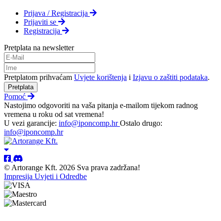
Prijava / Registracija
Prijaviti se
Registracija
Pretplata na newsletter
Pretplatom prihvaćam
Uvjete korištenja
i
Izjavu o zaštiti podataka
.
Pretplata
Pomoć
Nastojimo odgovoriti na vaša pitanja e-mailom tijekom radnog
vremena u roku od sat vremena!
U vezi garancije:
info@iponcomp.hr
Ostalo drugo:
info@iponcomp.hr
© Artorange Kft. 2026 Sva prava zadržana!
Impresija
Uvjeti i Odredbe