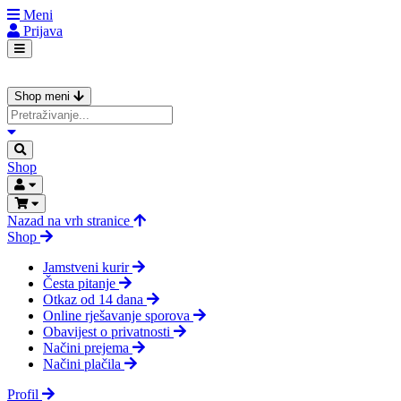
Meni
Prijava
Shop meni
Shop
Nazad na vrh stranice
Shop
Jamstveni kurir
Česta pitanje
Otkaz od 14 dana
Online rješavanje sporova
Obavijest o privatnosti
Načini prejema
Načini plačila
Profil