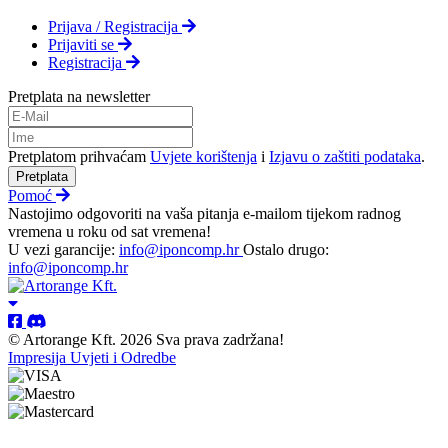
Prijava / Registracija
Prijaviti se
Registracija
Pretplata na newsletter
Pretplatom prihvaćam
Uvjete korištenja
i
Izjavu o zaštiti podataka
.
Pretplata
Pomoć
Nastojimo odgovoriti na vaša pitanja e-mailom tijekom radnog
vremena u roku od sat vremena!
U vezi garancije:
info@iponcomp.hr
Ostalo drugo:
info@iponcomp.hr
© Artorange Kft. 2026 Sva prava zadržana!
Impresija
Uvjeti i Odredbe