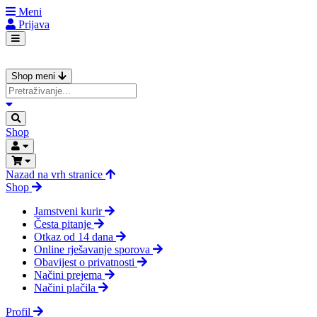
Meni
Prijava
Shop meni
Shop
Nazad na vrh stranice
Shop
Jamstveni kurir
Česta pitanje
Otkaz od 14 dana
Online rješavanje sporova
Obavijest o privatnosti
Načini prejema
Načini plačila
Profil