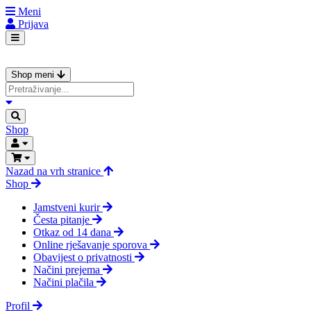
Meni
Prijava
Shop meni
Shop
Nazad na vrh stranice
Shop
Jamstveni kurir
Česta pitanje
Otkaz od 14 dana
Online rješavanje sporova
Obavijest o privatnosti
Načini prejema
Načini plačila
Profil