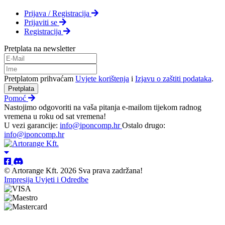
Prijava / Registracija
Prijaviti se
Registracija
Pretplata na newsletter
Pretplatom prihvaćam
Uvjete korištenja
i
Izjavu o zaštiti podataka
.
Pretplata
Pomoć
Nastojimo odgovoriti na vaša pitanja e-mailom tijekom radnog
vremena u roku od sat vremena!
U vezi garancije:
info@iponcomp.hr
Ostalo drugo:
info@iponcomp.hr
© Artorange Kft. 2026 Sva prava zadržana!
Impresija
Uvjeti i Odredbe