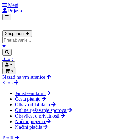
Meni
Prijava
Shop meni
Shop
Nazad na vrh stranice
Shop
Jamstveni kurir
Česta pitanje
Otkaz od 14 dana
Online rješavanje sporova
Obavijest o privatnosti
Načini prejema
Načini plačila
Profil