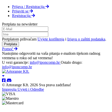
Prijava / Registracija
Prijaviti se
Registracija
Pretplata na newsletter
Pretplatom prihvaćam
Uvjete korištenja
i
Izjavu o zaštiti podataka
.
Pretplata
Pomoć
Nastojimo odgovoriti na vaša pitanja e-mailom tijekom radnog
vremena u roku od sat vremena!
U vezi garancije:
info@iponcomp.hr
Ostalo drugo:
info@iponcomp.hr
© Artorange Kft. 2026 Sva prava zadržana!
Impresija
Uvjeti i Odredbe