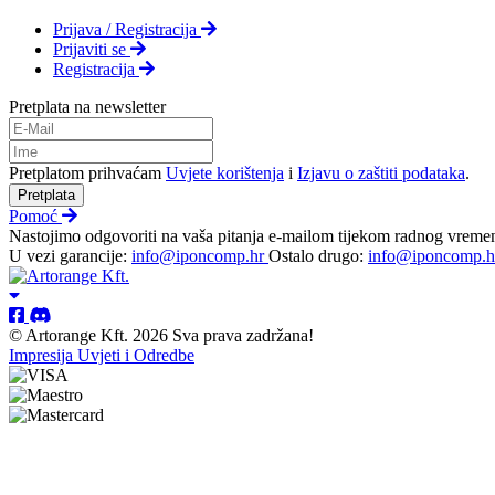
Prijava / Registracija
Prijaviti se
Registracija
Pretplata na newsletter
Pretplatom prihvaćam
Uvjete korištenja
i
Izjavu o zaštiti podataka
.
Pretplata
Pomoć
Nastojimo odgovoriti na vaša pitanja e-mailom tijekom radnog vreme
U vezi garancije:
info@iponcomp.hr
Ostalo drugo:
info@iponcomp.h
© Artorange Kft. 2026 Sva prava zadržana!
Impresija
Uvjeti i Odredbe