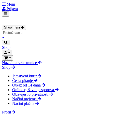
Meni
Prijava
Shop meni
Shop
Nazad na vrh stranice
Shop
Jamstveni kurir
Česta pitanje
Otkaz od 14 dana
Online rješavanje sporova
Obavijest o privatnosti
Načini prejema
Načini plačila
Profil