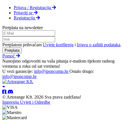
Prijava / Registracija
Prijaviti se
Registracija
Pretplata na newsletter
Pretplatom prihvaćam
Uvjete korištenja
i
Izjavu o zaštiti podataka
.
Pretplata
Pomoć
Nastojimo odgovoriti na vaša pitanja e-mailom tijekom radnog
vremena u roku od sat vremena!
U vezi garancije:
info@iponcomp.hr
Ostalo drugo:
info@iponcomp.hr
© Artorange Kft. 2026 Sva prava zadržana!
Impresija
Uvjeti i Odredbe