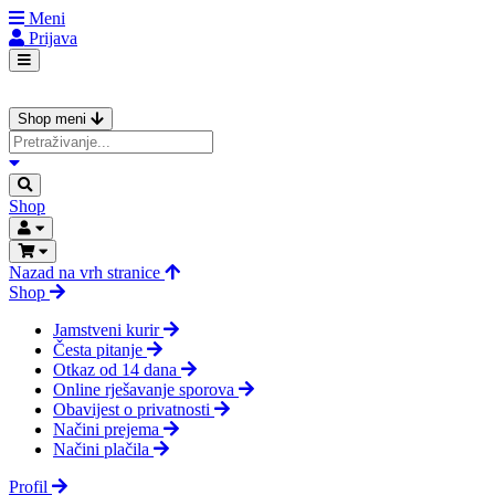
Meni
Prijava
Shop meni
Shop
Nazad na vrh stranice
Shop
Jamstveni kurir
Česta pitanje
Otkaz od 14 dana
Online rješavanje sporova
Obavijest o privatnosti
Načini prejema
Načini plačila
Profil