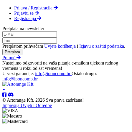
Prijava / Registracija
Prijaviti se
Registracija
Pretplata na newsletter
Pretplatom prihvaćam
Uvjete korištenja
i
Izjavu o zaštiti podataka
.
Pretplata
Pomoć
Nastojimo odgovoriti na vaša pitanja e-mailom tijekom radnog
vremena u roku od sat vremena!
U vezi garancije:
info@iponcomp.hr
Ostalo drugo:
info@iponcomp.hr
© Artorange Kft. 2026 Sva prava zadržana!
Impresija
Uvjeti i Odredbe