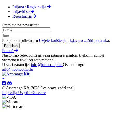
Prijava / Registracija
Prijaviti se
Registracija
Pretplata na newsletter
Pretplatom prihvaćam
Uvjete korištenja
i
Izjavu o zaštiti podataka
.
Pretplata
Pomoć
Nastojimo odgovoriti na vaša pitanja e-mailom tijekom radnog
vremena u roku od sat vremena!
U vezi garancije:
info@iponcomp.hr
Ostalo drugo:
info@iponcomp.hr
© Artorange Kft. 2026 Sva prava zadržana!
Impresija
Uvjeti i Odredbe