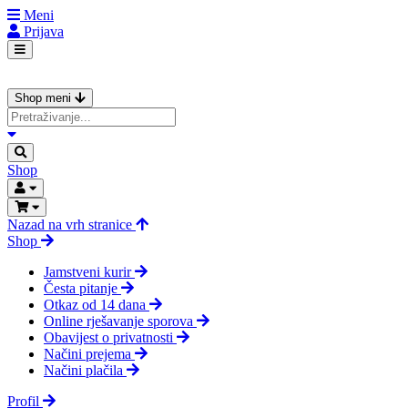
Meni
Prijava
Shop meni
Shop
Nazad na vrh stranice
Shop
Jamstveni kurir
Česta pitanje
Otkaz od 14 dana
Online rješavanje sporova
Obavijest o privatnosti
Načini prejema
Načini plačila
Profil