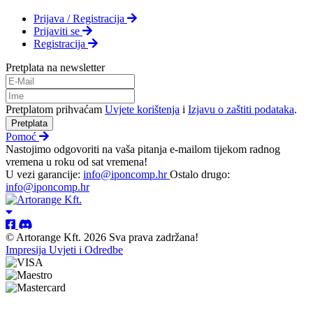
Prijava / Registracija
Prijaviti se
Registracija
Pretplata na newsletter
Pretplatom prihvaćam
Uvjete korištenja
i
Izjavu o zaštiti podataka
.
Pretplata
Pomoć
Nastojimo odgovoriti na vaša pitanja e-mailom tijekom radnog
vremena u roku od sat vremena!
U vezi garancije:
info@iponcomp.hr
Ostalo drugo:
info@iponcomp.hr
© Artorange Kft. 2026 Sva prava zadržana!
Impresija
Uvjeti i Odredbe