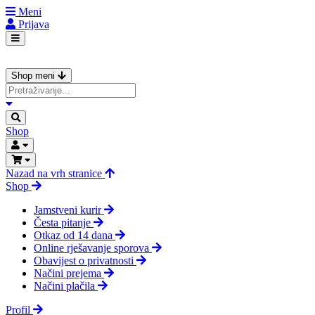
Meni
Prijava
Shop meni
Shop
Nazad na vrh stranice
Shop
Jamstveni kurir
Česta pitanje
Otkaz od 14 dana
Online rješavanje sporova
Obavijest o privatnosti
Načini prejema
Načini plačila
Profil