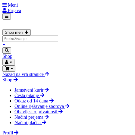
Meni
Prijava
Shop meni
Shop
Nazad na vrh stranice
Shop
Jamstveni kurir
Česta pitanje
Otkaz od 14 dana
Online rješavanje sporova
Obavijest o privatnosti
Načini prejema
Načini plačila
Profil