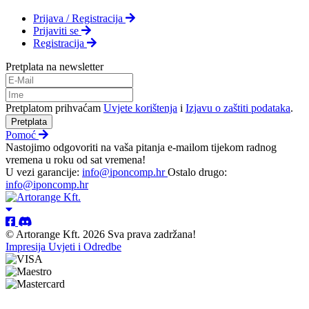
Prijava / Registracija
Prijaviti se
Registracija
Pretplata na newsletter
Pretplatom prihvaćam
Uvjete korištenja
i
Izjavu o zaštiti podataka
.
Pretplata
Pomoć
Nastojimo odgovoriti na vaša pitanja e-mailom tijekom radnog
vremena u roku od sat vremena!
U vezi garancije:
info@iponcomp.hr
Ostalo drugo:
info@iponcomp.hr
© Artorange Kft. 2026 Sva prava zadržana!
Impresija
Uvjeti i Odredbe