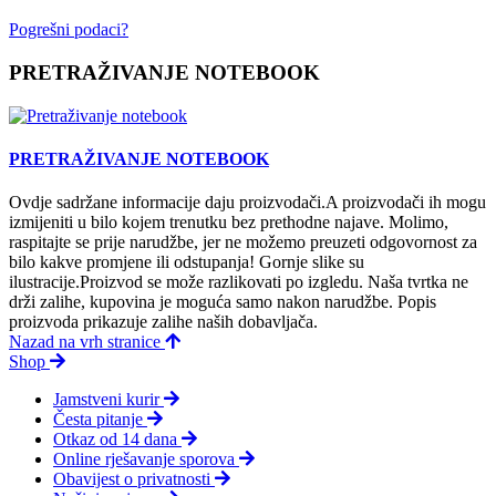
Pogrešni podaci?
PRETRAŽIVANJE NOTEBOOK
PRETRAŽIVANJE NOTEBOOK
Ovdje sadržane informacije daju proizvodači.A proizvodači ih mogu
izmijeniti u bilo kojem trenutku bez prethodne najave. Molimo,
raspitajte se prije narudžbe, jer ne možemo preuzeti odgovornost za
bilo kakve promjene ili odstupanja! Gornje slike su
ilustracije.Proizvod se može razlikovati po izgledu. Naša tvrtka ne
drži zalihe, kupovina je moguća samo nakon narudžbe. Popis
proizvoda prikazuje zalihe naših dobavljača.
Nazad na vrh stranice
Shop
Jamstveni kurir
Česta pitanje
Otkaz od 14 dana
Online rješavanje sporova
Obavijest o privatnosti