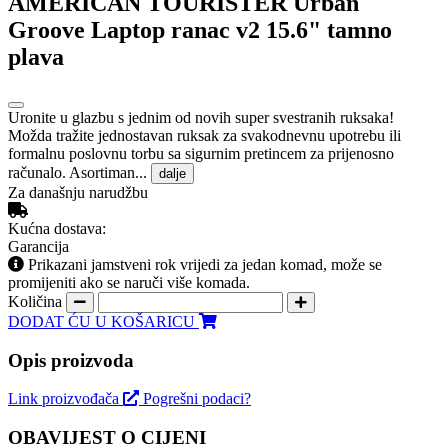
AMERICAN TOURISTER Urban
Groove Laptop ranac v2 15.6" tamno
plava
Uronite u glazbu s jednim od novih super svestranih ruksaka!
Možda tražite jednostavan ruksak za svakodnevnu upotrebu ili
formalnu poslovnu torbu sa sigurnim pretincem za prijenosno
računalo. Asortiman...
dalje
Za današnju narudžbu
Kućna dostava:
Garancija
Prikazani jamstveni rok vrijedi za jedan komad, može se
promijeniti ako se naruči više komada.
Količina
DODAT ĆU U KOŠARICU
Opis proizvoda
Link proizvođača
Pogrešni podaci?
OBAVIJEST O CIJENI