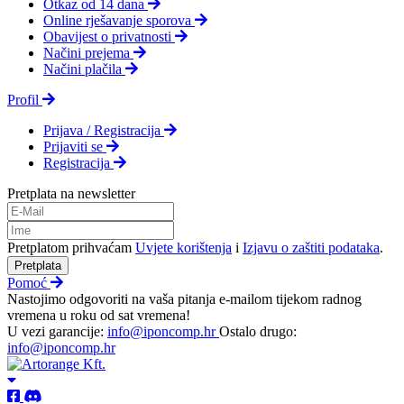
Otkaz od 14 dana
Online rješavanje sporova
Obavijest o privatnosti
Načini prejema
Načini plačila
Profil
Prijava / Registracija
Prijaviti se
Registracija
Pretplata na newsletter
Pretplatom prihvaćam
Uvjete korištenja
i
Izjavu o zaštiti podataka
.
Pretplata
Pomoć
Nastojimo odgovoriti na vaša pitanja e-mailom tijekom radnog
vremena u roku od sat vremena!
U vezi garancije:
info@iponcomp.hr
Ostalo drugo:
info@iponcomp.hr