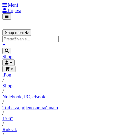
Meni
Prijava
Shop meni
Shop
iPon
/
Shop
/
Notebook, PC, eBook
/
Torba za prijenosno računalo
/
15.6"
/
Ruksak
/