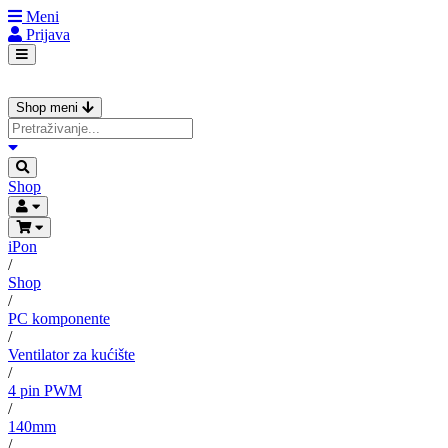
Meni
Prijava
Shop meni
Shop
iPon
/
Shop
/
PC komponente
/
Ventilator za kućište
/
4 pin PWM
/
140mm
/