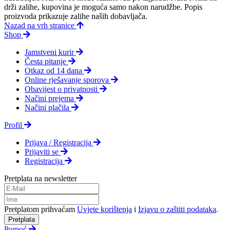
drži zalihe, kupovina je moguća samo nakon narudžbe. Popis
proizvoda prikazuje zalihe naših dobavljača.
Nazad na vrh stranice
Shop
Jamstveni kurir
Česta pitanje
Otkaz od 14 dana
Online rješavanje sporova
Obavijest o privatnosti
Načini prejema
Načini plačila
Profil
Prijava / Registracija
Prijaviti se
Registracija
Pretplata na newsletter
Pretplatom prihvaćam
Uvjete korištenja
i
Izjavu o zaštiti podataka
.
Pretplata
Pomoć