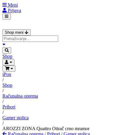
Meni
Prijava
Shop meni
Shop
iPon
/
Shop
/
Računalna oprema
/
Pribori
/
Gamer stolica
/
AROZZI ZONA Quattro Otirač crno mramor
Računalna oprema
/
Pribori
/
Gamer stolica