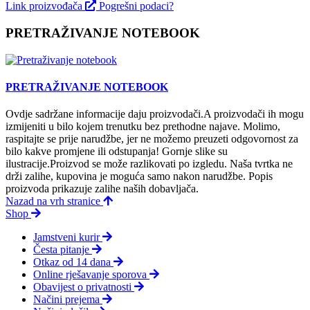
Link proizvođača
Pogrešni podaci?
PRETRAŽIVANJE NOTEBOOK
PRETRAŽIVANJE NOTEBOOK
Ovdje sadržane informacije daju proizvodači.A proizvodači ih mogu
izmijeniti u bilo kojem trenutku bez prethodne najave. Molimo,
raspitajte se prije narudžbe, jer ne možemo preuzeti odgovornost za
bilo kakve promjene ili odstupanja! Gornje slike su
ilustracije.Proizvod se može razlikovati po izgledu. Naša tvrtka ne
drži zalihe, kupovina je moguća samo nakon narudžbe. Popis
proizvoda prikazuje zalihe naših dobavljača.
Nazad na vrh stranice
Shop
Jamstveni kurir
Česta pitanje
Otkaz od 14 dana
Online rješavanje sporova
Obavijest o privatnosti
Načini prejema