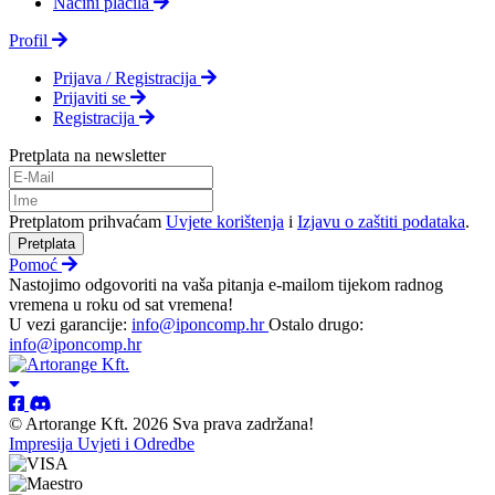
Načini plačila
Profil
Prijava / Registracija
Prijaviti se
Registracija
Pretplata na newsletter
Pretplatom prihvaćam
Uvjete korištenja
i
Izjavu o zaštiti podataka
.
Pretplata
Pomoć
Nastojimo odgovoriti na vaša pitanja e-mailom tijekom radnog
vremena u roku od sat vremena!
U vezi garancije:
info@iponcomp.hr
Ostalo drugo:
info@iponcomp.hr
© Artorange Kft. 2026 Sva prava zadržana!
Impresija
Uvjeti i Odredbe