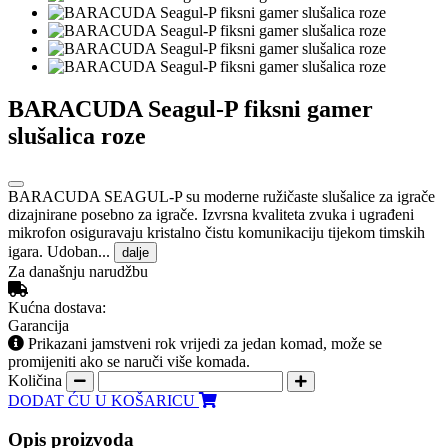
BARACUDA Seagul-P fiksni gamer
slušalica roze
BARACUDA SEAGUL-P su moderne ružičaste slušalice za igrače
dizajnirane posebno za igrače. Izvrsna kvaliteta zvuka i ugrađeni
mikrofon osiguravaju kristalno čistu komunikaciju tijekom timskih
igara. Udoban...
dalje
Za današnju narudžbu
Kućna dostava:
Garancija
Prikazani jamstveni rok vrijedi za jedan komad, može se
promijeniti ako se naruči više komada.
Količina
DODAT ĆU U KOŠARICU
Opis proizvoda