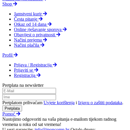
Shop
Jamstveni kurir
Česta pitanje
Otkaz od 14 dana
Online rješavanje sporova
Obavijest o privatnosti
Načini prejema
Načini plačila
Profil
Prijava / Registracija
Prijaviti se
Registracija
Pretplata na newsletter
Pretplatom prihvaćam
Uvjete korištenja
i
Izjavu o zaštiti podataka
.
Pretplata
Pomoć
Nastojimo odgovoriti na vaša pitanja e-mailom tijekom radnog
vremena u roku od sat vremena!
U vezi garancije:
info@iponcomp.hr
Ostalo drugo: