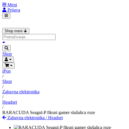
Meni
Prijava
Shop meni
Shop
iPon
/
Shop
/
Zabavna elektronika
/
Headset
/
BARACUDA Seagul-P fiksni gamer slušalica roze
Zabavna elektronika
/
Headset