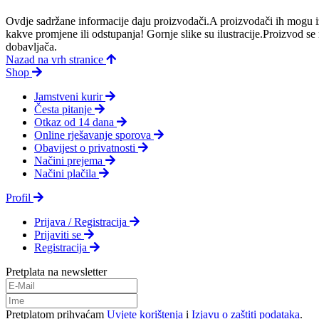
Ovdje sadržane informacije daju proizvodači.A proizvodači ih mogu iz
kakve promjene ili odstupanja! Gornje slike su ilustracije.Proizvod s
dobavljača.
Nazad na vrh stranice
Shop
Jamstveni kurir
Česta pitanje
Otkaz od 14 dana
Online rješavanje sporova
Obavijest o privatnosti
Načini prejema
Načini plačila
Profil
Prijava / Registracija
Prijaviti se
Registracija
Pretplata na newsletter
Pretplatom prihvaćam
Uvjete korištenja
i
Izjavu o zaštiti podataka
.