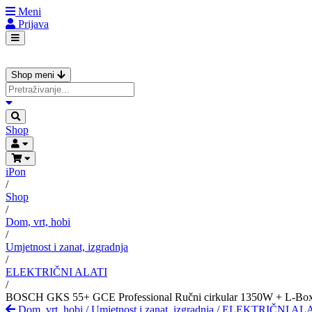
Meni
Prijava
Shop meni
Shop
iPon
/
Shop
/
Dom, vrt, hobi
/
Umjetnost i zanat, izgradnja
/
ELEKTRIČNI ALATI
/
BOSCH GKS 55+ GCE Professional Ručni cirkular 1350W + L-Bo
Dom, vrt, hobi
/
Umjetnost i zanat, izgradnja
/
ELEKTRIČNI ALA