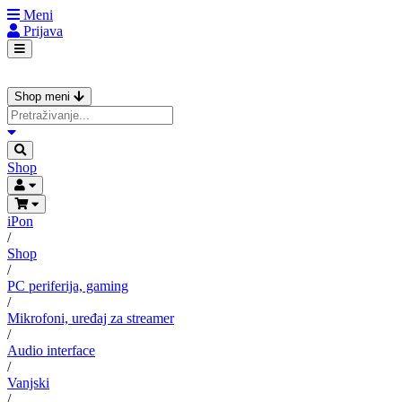
Meni
Prijava
Shop meni
Shop
iPon
/
Shop
/
PC periferija, gaming
/
Mikrofoni, uređaj za streamer
/
Audio interface
/
Vanjski
/