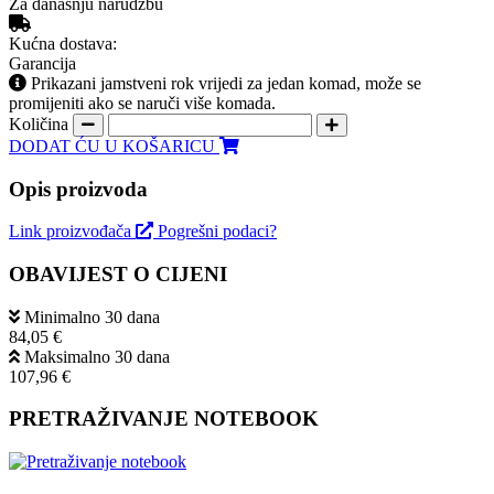
Za današnju narudžbu
Kućna dostava:
Garancija
Prikazani jamstveni rok vrijedi za jedan komad, može se
promijeniti ako se naruči više komada.
Količina
DODAT ĆU U KOŠARICU
Opis proizvoda
Link proizvođača
Pogrešni podaci?
OBAVIJEST O CIJENI
Minimalno 30 dana
84,05 €
Maksimalno 30 dana
107,96 €
PRETRAŽIVANJE NOTEBOOK