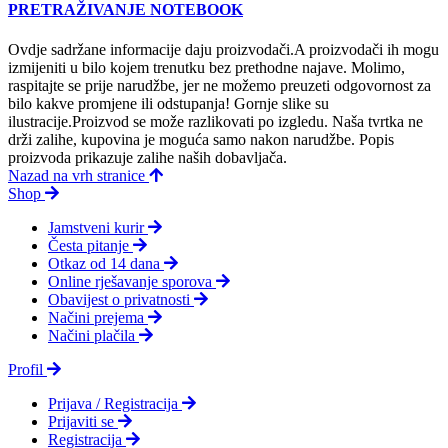
PRETRAŽIVANJE NOTEBOOK
Ovdje sadržane informacije daju proizvodači.A proizvodači ih mogu
izmijeniti u bilo kojem trenutku bez prethodne najave. Molimo,
raspitajte se prije narudžbe, jer ne možemo preuzeti odgovornost za
bilo kakve promjene ili odstupanja! Gornje slike su
ilustracije.Proizvod se može razlikovati po izgledu. Naša tvrtka ne
drži zalihe, kupovina je moguća samo nakon narudžbe. Popis
proizvoda prikazuje zalihe naših dobavljača.
Nazad na vrh stranice
Shop
Jamstveni kurir
Česta pitanje
Otkaz od 14 dana
Online rješavanje sporova
Obavijest o privatnosti
Načini prejema
Načini plačila
Profil
Prijava / Registracija
Prijaviti se
Registracija