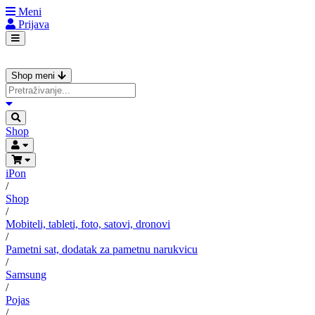
Meni
Prijava
Shop meni
Shop
iPon
/
Shop
/
Mobiteli, tableti, foto, satovi, dronovi
/
Pametni sat, dodatak za pametnu narukvicu
/
Samsung
/
Pojas
/