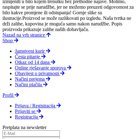
izmijeniti u bilo kojem trenutku bez prethodne najave. Molimo,
raspitajte se prije narudžbe, jer ne možemo preuzeti odgovornost za
bilo kakve promjene ili odstupanja! Gornje slike su
ilustracije.Proizvod se može razlikovati po izgledu. Naša tvrtka ne
drži zalihe, kupovina je moguća samo nakon narudžbe. Popis
proizvoda prikazuje zalihe naših dobavljača.
Nazad na vrh stranice
Shop
Jamstveni kurir
Česta pitanje
Otkaz od 14 dana
Online rješavanje sporova
Obavijest o privatnosti
Načini prejema
Načini plačila
Profil
Prijava / Registracija
Prijaviti se
Registracija
Pretplata na newsletter