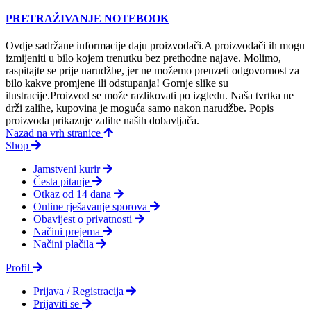
PRETRAŽIVANJE NOTEBOOK
Ovdje sadržane informacije daju proizvodači.A proizvodači ih mogu
izmijeniti u bilo kojem trenutku bez prethodne najave. Molimo,
raspitajte se prije narudžbe, jer ne možemo preuzeti odgovornost za
bilo kakve promjene ili odstupanja! Gornje slike su
ilustracije.Proizvod se može razlikovati po izgledu. Naša tvrtka ne
drži zalihe, kupovina je moguća samo nakon narudžbe. Popis
proizvoda prikazuje zalihe naših dobavljača.
Nazad na vrh stranice
Shop
Jamstveni kurir
Česta pitanje
Otkaz od 14 dana
Online rješavanje sporova
Obavijest o privatnosti
Načini prejema
Načini plačila
Profil
Prijava / Registracija
Prijaviti se