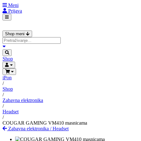
Meni
Prijava
Shop meni
Shop
iPon
/
Shop
/
Zabavna elektronika
/
Headset
/
COUGAR GAMING VM410 masnicama
Zabavna elektronika
/
Headset