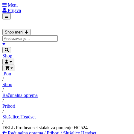
Meni
Prijava
Shop meni
Shop
iPon
/
Shop
/
Računalna oprema
/
Pribori
/
Slušalice,Headset
/
DELL Pro headset stalak za punjenje HC524
Računalna oprema
/
Pribori
/
Slušalice,Headset