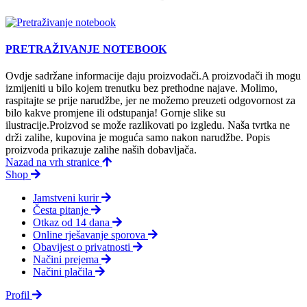
PRETRAŽIVANJE NOTEBOOK
Ovdje sadržane informacije daju proizvodači.A proizvodači ih mogu
izmijeniti u bilo kojem trenutku bez prethodne najave. Molimo,
raspitajte se prije narudžbe, jer ne možemo preuzeti odgovornost za
bilo kakve promjene ili odstupanja! Gornje slike su
ilustracije.Proizvod se može razlikovati po izgledu. Naša tvrtka ne
drži zalihe, kupovina je moguća samo nakon narudžbe. Popis
proizvoda prikazuje zalihe naših dobavljača.
Nazad na vrh stranice
Shop
Jamstveni kurir
Česta pitanje
Otkaz od 14 dana
Online rješavanje sporova
Obavijest o privatnosti
Načini prejema
Načini plačila
Profil