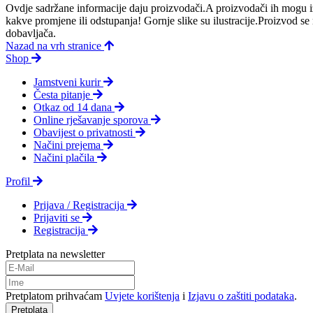
Ovdje sadržane informacije daju proizvodači.A proizvodači ih mogu iz
kakve promjene ili odstupanja! Gornje slike su ilustracije.Proizvod s
dobavljača.
Nazad na vrh stranice
Shop
Jamstveni kurir
Česta pitanje
Otkaz od 14 dana
Online rješavanje sporova
Obavijest o privatnosti
Načini prejema
Načini plačila
Profil
Prijava / Registracija
Prijaviti se
Registracija
Pretplata na newsletter
Pretplatom prihvaćam
Uvjete korištenja
i
Izjavu o zaštiti podataka
.
Pretplata