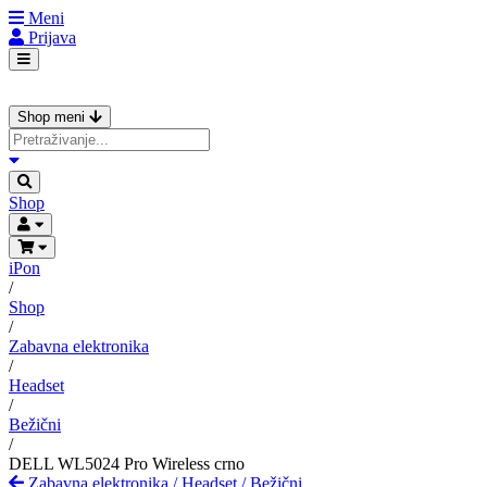
Meni
Prijava
Shop meni
Shop
iPon
/
Shop
/
Zabavna elektronika
/
Headset
/
Bežični
/
DELL WL5024 Pro Wireless crno
Zabavna elektronika
/
Headset
/
Bežični