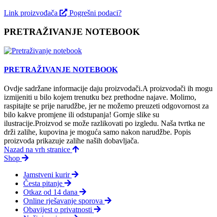
Link proizvođača
Pogrešni podaci?
PRETRAŽIVANJE NOTEBOOK
PRETRAŽIVANJE NOTEBOOK
Ovdje sadržane informacije daju proizvodači.A proizvodači ih mogu
izmijeniti u bilo kojem trenutku bez prethodne najave. Molimo,
raspitajte se prije narudžbe, jer ne možemo preuzeti odgovornost za
bilo kakve promjene ili odstupanja! Gornje slike su
ilustracije.Proizvod se može razlikovati po izgledu. Naša tvrtka ne
drži zalihe, kupovina je moguća samo nakon narudžbe. Popis
proizvoda prikazuje zalihe naših dobavljača.
Nazad na vrh stranice
Shop
Jamstveni kurir
Česta pitanje
Otkaz od 14 dana
Online rješavanje sporova
Obavijest o privatnosti