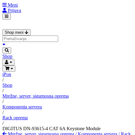
Meni
Prijava
Shop meni
Shop
iPon
/
Shop
/
Mrežne, server, sigurnosna oprema
/
Komponenta servera
/
Rack oprema
/
DIGITUS DN-93615-4 CAT 6A Keystone Module
Mrežne, server, sigurnosna oprema
/
Komponenta servera
/
Rack