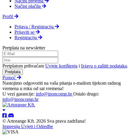
Načini prejema
Načini plačila
Profil
Prijava / Registracija
Prijaviti se
Registracija
Pretplata na newsletter
Pretplatom prihvaćam
Uvjete korištenja
i
Izjavu o zaštiti podataka
.
Pretplata
Pomoć
Nastojimo odgovoriti na vaša pitanja e-mailom tijekom radnog
vremena u roku od sat vremena!
U vezi garancije:
info@iponcomp.hr
Ostalo drugo:
info@iponcomp.hr
© Artorange Kft. 2026 Sva prava zadržana!
Impresija
Uvjeti i Odredbe