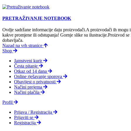
PRETRAŽIVANJE NOTEBOOK
Ovdje sadržane informacije daju proizvodači.A proizvodači ih mogu iz
kakve promjene ili odstupanja! Gornje slike su ilustracije.Proizvod s
dobavljača.
Nazad na vrh stranice
Shop
Jamstveni kurir
Česta pitanje
Otkaz od 14 dana
Online rješavanje sporova
Obavijest o privatnosti
Načini prejema
Načini plačila
Profil
Prijava / Registracija
Prijaviti se
Registracija