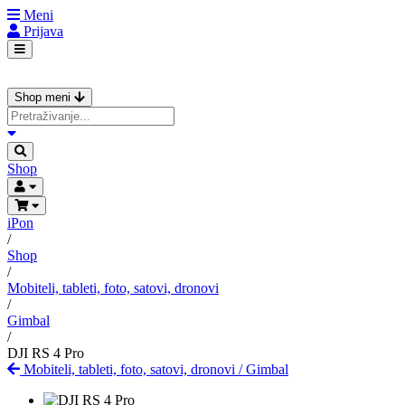
Meni
Prijava
Shop meni
Shop
iPon
/
Shop
/
Mobiteli, tableti, foto, satovi, dronovi
/
Gimbal
/
DJI RS 4 Pro
Mobiteli, tableti, foto, satovi, dronovi
/
Gimbal