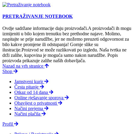
PRETRAŽIVANJE NOTEBOOK
Ovdje sadržane informacije daju proizvodači.A proizvodači ih mogu
izmijeniti u bilo kojem trenutku bez prethodne najave. Molimo,
raspitajte se prije narudžbe, jer ne možemo preuzeti odgovornost za
bilo kakve promjene ili odstupanja! Gornje slike su
ilustracije.Proizvod se može razlikovati po izgledu. Naša tvrtka ne
drži zalihe, kupovina je moguća samo nakon narudžbe. Popis
proizvoda prikazuje zalihe naših dobavljača.
Nazad na vrh stranice
Shop
Jamstveni kurir
Česta pitanje
Otkaz od 14 dana
Online rješavanje sporova
Obavijest o privatnosti
Načini prejema
Načini plačila
Profil