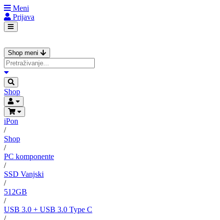
Meni
Prijava
Shop meni
Shop
iPon
/
Shop
/
PC komponente
/
SSD Vanjski
/
512GB
/
USB 3.0 + USB 3.0 Type C
/