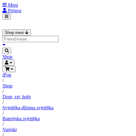
Meni
Prijava
Shop meni
Shop
iPon
/
Shop
/
Dom, vrt, hobi
/
Svjetiljka,džepna svjetiljka
/
Baterijska svjetiljka
/
Vanjski
/