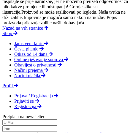
raspitajte se prije narudžbe, jer ne možemo preuzeti odgovornost za
bilo kakve promjene ili odstupanja! Gornje slike su
ilustracije.Proizvod se može razlikovati po izgledu. Naša tvrtka ne
drži zalihe, kupovina je moguća samo nakon narudžbe. Popis
proizvoda prikazuje zalihe naših dobavljača.
Nazad na vrh stranice
Shop
Jamstveni kurir
Česta pitanje
Otkaz od 14 dana
Online rješavanje sporova
Obavijest o privatnosti
Načini prejema
Načini plačila
Profil
Prijava / Registracija
Prijaviti se
Registracija
Pretplata na newsletter