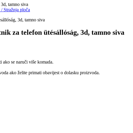
 3d, tamno siva
i
/
Stražnja ploča
k za telefon ütésállóság, 3d, tamno siva
ti ako se naruči više komada.
oda ako želite primati obavijest o dolasku proizvoda.