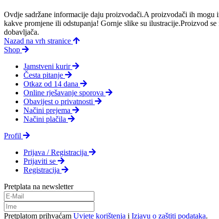
Ovdje sadržane informacije daju proizvodači.A proizvodači ih mogu iz
kakve promjene ili odstupanja! Gornje slike su ilustracije.Proizvod s
dobavljača.
Nazad na vrh stranice
Shop
Jamstveni kurir
Česta pitanje
Otkaz od 14 dana
Online rješavanje sporova
Obavijest o privatnosti
Načini prejema
Načini plačila
Profil
Prijava / Registracija
Prijaviti se
Registracija
Pretplata na newsletter
Pretplatom prihvaćam
Uvjete korištenja
i
Izjavu o zaštiti podataka
.