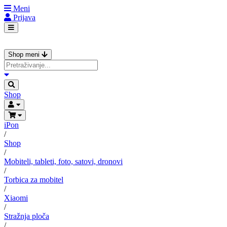
Meni
Prijava
Shop meni
Shop
iPon
/
Shop
/
Mobiteli, tableti, foto, satovi, dronovi
/
Torbica za mobitel
/
Xiaomi
/
Stražnja ploča
/