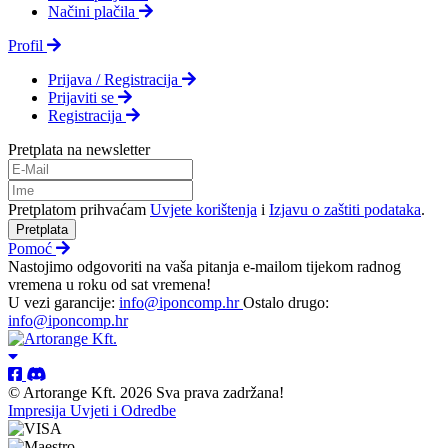
Načini plačila
Profil
Prijava / Registracija
Prijaviti se
Registracija
Pretplata na newsletter
Pretplatom prihvaćam
Uvjete korištenja
i
Izjavu o zaštiti podataka
.
Pretplata
Pomoć
Nastojimo odgovoriti na vaša pitanja e-mailom tijekom radnog
vremena u roku od sat vremena!
U vezi garancije:
info@iponcomp.hr
Ostalo drugo:
info@iponcomp.hr
© Artorange Kft. 2026 Sva prava zadržana!
Impresija
Uvjeti i Odredbe