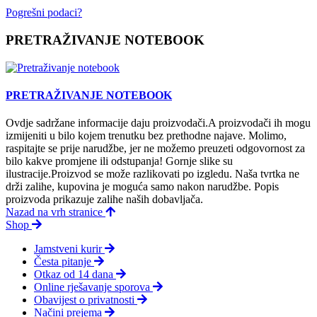
Pogrešni podaci?
PRETRAŽIVANJE NOTEBOOK
PRETRAŽIVANJE NOTEBOOK
Ovdje sadržane informacije daju proizvodači.A proizvodači ih mogu
izmijeniti u bilo kojem trenutku bez prethodne najave. Molimo,
raspitajte se prije narudžbe, jer ne možemo preuzeti odgovornost za
bilo kakve promjene ili odstupanja! Gornje slike su
ilustracije.Proizvod se može razlikovati po izgledu. Naša tvrtka ne
drži zalihe, kupovina je moguća samo nakon narudžbe. Popis
proizvoda prikazuje zalihe naših dobavljača.
Nazad na vrh stranice
Shop
Jamstveni kurir
Česta pitanje
Otkaz od 14 dana
Online rješavanje sporova
Obavijest o privatnosti
Načini prejema