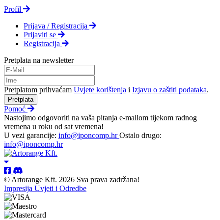
Profil
Prijava / Registracija
Prijaviti se
Registracija
Pretplata na newsletter
Pretplatom prihvaćam
Uvjete korištenja
i
Izjavu o zaštiti podataka
.
Pretplata
Pomoć
Nastojimo odgovoriti na vaša pitanja e-mailom tijekom radnog
vremena u roku od sat vremena!
U vezi garancije:
info@iponcomp.hr
Ostalo drugo:
info@iponcomp.hr
© Artorange Kft. 2026 Sva prava zadržana!
Impresija
Uvjeti i Odredbe