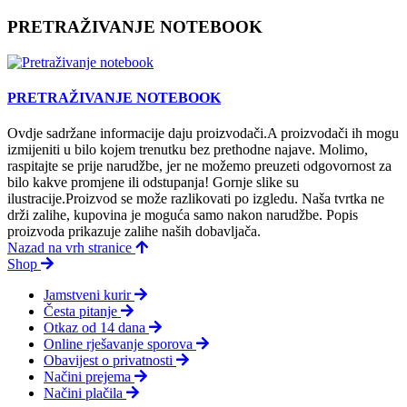
PRETRAŽIVANJE NOTEBOOK
PRETRAŽIVANJE NOTEBOOK
Ovdje sadržane informacije daju proizvodači.A proizvodači ih mogu
izmijeniti u bilo kojem trenutku bez prethodne najave. Molimo,
raspitajte se prije narudžbe, jer ne možemo preuzeti odgovornost za
bilo kakve promjene ili odstupanja! Gornje slike su
ilustracije.Proizvod se može razlikovati po izgledu. Naša tvrtka ne
drži zalihe, kupovina je moguća samo nakon narudžbe. Popis
proizvoda prikazuje zalihe naših dobavljača.
Nazad na vrh stranice
Shop
Jamstveni kurir
Česta pitanje
Otkaz od 14 dana
Online rješavanje sporova
Obavijest o privatnosti
Načini prejema
Načini plačila