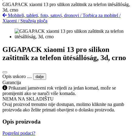
GIGAPACK xiaomi 13 pro silikon zaštitnik za telefon ütésállóság,
3d, crno
Mobiteli, tableti, foto, satovi, dronovi
/
Torbica za mobitel
/
Xiaomi
/
Stražnja ploča
GIGAPACK xiaomi 13 pro silikon
zaštitnik za telefon ütésállóság, 3d, crno
Opis uskoro ....
dalje
Garancija
Prikazani jamstveni rok vrijedi za jedan komad, može se
promijeniti ako se naruči više komada.
NEMA NA SKLADIŠTU
Ovaj proizvod trenutno nije dostupan, molimo kliknite na gumb
proizvoda ako želite primati obavijest o dolasku proizvoda.
Opis proizvoda
Pogrešni podaci?