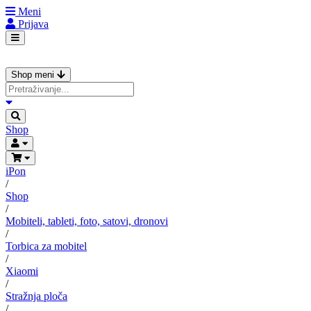
Meni
Prijava
Shop meni
Shop
iPon
/
Shop
/
Mobiteli, tableti, foto, satovi, dronovi
/
Torbica za mobitel
/
Xiaomi
/
Stražnja ploča
/