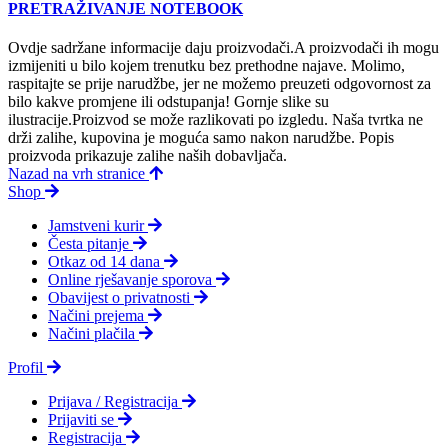
PRETRAŽIVANJE NOTEBOOK
Ovdje sadržane informacije daju proizvodači.A proizvodači ih mogu
izmijeniti u bilo kojem trenutku bez prethodne najave. Molimo,
raspitajte se prije narudžbe, jer ne možemo preuzeti odgovornost za
bilo kakve promjene ili odstupanja! Gornje slike su
ilustracije.Proizvod se može razlikovati po izgledu. Naša tvrtka ne
drži zalihe, kupovina je moguća samo nakon narudžbe. Popis
proizvoda prikazuje zalihe naših dobavljača.
Nazad na vrh stranice
Shop
Jamstveni kurir
Česta pitanje
Otkaz od 14 dana
Online rješavanje sporova
Obavijest o privatnosti
Načini prejema
Načini plačila
Profil
Prijava / Registracija
Prijaviti se
Registracija