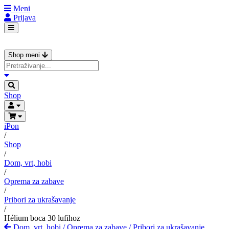
Meni
Prijava
Shop meni
Shop
iPon
/
Shop
/
Dom, vrt, hobi
/
Oprema za zabave
/
Pribori za ukrašavanje
/
Hélium boca 30 lufihoz
Dom, vrt, hobi
/
Oprema za zabave
/
Pribori za ukrašavanje