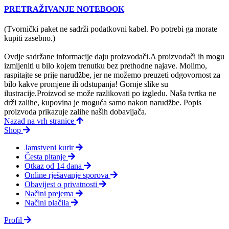
PRETRAŽIVANJE NOTEBOOK
(Tvornički paket ne sadrži podatkovni kabel. Po potrebi ga morate
kupiti zasebno.)
Ovdje sadržane informacije daju proizvodači.A proizvodači ih mogu
izmijeniti u bilo kojem trenutku bez prethodne najave. Molimo,
raspitajte se prije narudžbe, jer ne možemo preuzeti odgovornost za
bilo kakve promjene ili odstupanja! Gornje slike su
ilustracije.Proizvod se može razlikovati po izgledu. Naša tvrtka ne
drži zalihe, kupovina je moguća samo nakon narudžbe. Popis
proizvoda prikazuje zalihe naših dobavljača.
Nazad na vrh stranice
Shop
Jamstveni kurir
Česta pitanje
Otkaz od 14 dana
Online rješavanje sporova
Obavijest o privatnosti
Načini prejema
Načini plačila
Profil