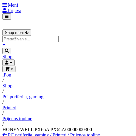
Meni
Prijava
Shop meni
Shop
iPon
/
Shop
/
PC periferija, gaming
/
Printeri
/
Prijenos topline
/
HONEYWELL PX65A PX65A00000000300
PC periferija, gaming
/
Printeri
/
Prijenos topline