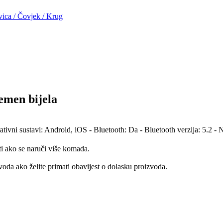
vica
/
Čovjek
/
Krug
men bijela
rativni sustavi: Android, iOS - Bluetooth: Da - Bluetooth verzija: 5.2 
ti ako se naruči više komada.
oda ako želite primati obavijest o dolasku proizvoda.