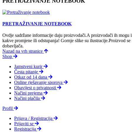
PRETRAŽIVANJE NOTEBOOK
PRETRAŽIVANJE NOTEBOOK
Ovdje sadržane informacije daju proizvodači.A proizvodači ih mogu iz
kakve promjene ili odstupanja! Gornje slike su ilustracije.Proizvod s
dobavljača.
Nazad na vrh stranice
Shop
Jamstveni kurir
Česta pitanje
Otkaz od 14 dana
Online rješavanje sporova
Obavijest o privatnosti
Načini prejema
Načini plačila
Profil
Prijava / Registracija
Prijaviti se
Registracija