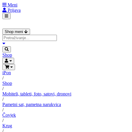
Meni
Prijava
Shop meni
Shop
iPon
/
Shop
/
Mobiteli, tableti, foto, satovi, dronovi
/
Pametni sat, pametna narukvica
/
Čovjek
/
Krug
/