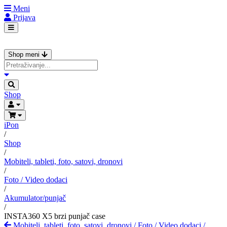
Meni
Prijava
Shop meni
Shop
iPon
/
Shop
/
Mobiteli, tableti, foto, satovi, dronovi
/
Foto / Video dodaci
/
Akumulator/punjač
/
INSTA360 X5 brzi punjač case
Mobiteli, tableti, foto, satovi, dronovi
/
Foto / Video dodaci
/