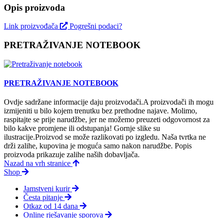
Opis proizvoda
Link proizvođača
Pogrešni podaci?
PRETRAŽIVANJE NOTEBOOK
PRETRAŽIVANJE NOTEBOOK
Ovdje sadržane informacije daju proizvodači.A proizvodači ih mogu
izmijeniti u bilo kojem trenutku bez prethodne najave. Molimo,
raspitajte se prije narudžbe, jer ne možemo preuzeti odgovornost za
bilo kakve promjene ili odstupanja! Gornje slike su
ilustracije.Proizvod se može razlikovati po izgledu. Naša tvrtka ne
drži zalihe, kupovina je moguća samo nakon narudžbe. Popis
proizvoda prikazuje zalihe naših dobavljača.
Nazad na vrh stranice
Shop
Jamstveni kurir
Česta pitanje
Otkaz od 14 dana
Online rješavanje sporova