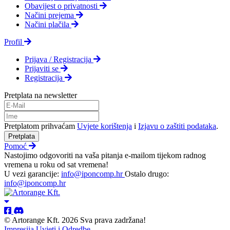
Obavijest o privatnosti
Načini prejema
Načini plačila
Profil
Prijava / Registracija
Prijaviti se
Registracija
Pretplata na newsletter
Pretplatom prihvaćam
Uvjete korištenja
i
Izjavu o zaštiti podataka
.
Pretplata
Pomoć
Nastojimo odgovoriti na vaša pitanja e-mailom tijekom radnog
vremena u roku od sat vremena!
U vezi garancije:
info@iponcomp.hr
Ostalo drugo:
info@iponcomp.hr
© Artorange Kft. 2026 Sva prava zadržana!
Impresija
Uvjeti i Odredbe