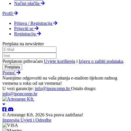
Načini plačila
Profil
Prijava / Registracija
Prijaviti se
Registracija
Pretplata na newsletter
Pretplatom prihvaćam
Uvjete korištenja
i
Izjavu o zaštiti podataka
.
Pretplata
Pomoć
Nastojimo odgovoriti na vaša pitanja e-mailom tijekom radnog
vremena u roku od sat vremena!
U vezi garancije:
info@iponcomp.hr
Ostalo drugo:
info@iponcomp.hr
© Artorange Kft. 2026 Sva prava zadržana!
Impresija
Uvjeti i Odredbe