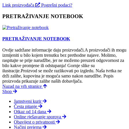
Link proizvođača
Pogrešni podaci?
PRETRAŽIVANJE NOTEBOOK
PRETRAŽIVANJE NOTEBOOK
Ovdje sadržane informacije daju proizvodači.A proizvodači ih mogu
izmijeniti u bilo kojem trenutku bez prethodne najave. Molimo,
raspitajte se prije narudžbe, jer ne možemo preuzeti odgovornost za
bilo kakve promjene ili odstupanja! Gornje slike su
ilustracije.Proizvod se može razlikovati po izgledu. Naša tvrtka ne
drži zalihe, kupovina je moguća samo nakon narudžbe. Popis
proizvoda prikazuje zalihe naših dobavljača.
Nazad na vrh stranice
Shop
Jamstveni kurir
Česta pitanje
Otkaz od 14 dana
Online rješavanje sporova
Obavijest o privatnosti
Načini prejema