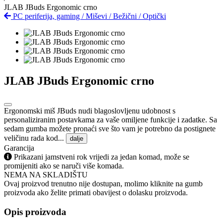
JLAB JBuds Ergonomic crno
PC periferija, gaming
/
Miševi
/
Bežični
/
Optički
JLAB JBuds Ergonomic crno
Ergonomski miš JBuds nudi blagoslovljenu udobnost s
personaliziranim postavkama za vaše omiljene funkcije i zadatke. Sa
sedam gumba možete pronaći sve što vam je potrebno da postignete
veličinu rada kod...
dalje
Garancija
Prikazani jamstveni rok vrijedi za jedan komad, može se
promijeniti ako se naruči više komada.
NEMA NA SKLADIŠTU
Ovaj proizvod trenutno nije dostupan, molimo kliknite na gumb
proizvoda ako želite primati obavijest o dolasku proizvoda.
Opis proizvoda