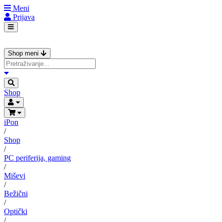
Meni
Prijava
Shop meni
Shop
iPon
/
Shop
/
PC periferija, gaming
/
Miševi
/
Bežični
/
Optički
/