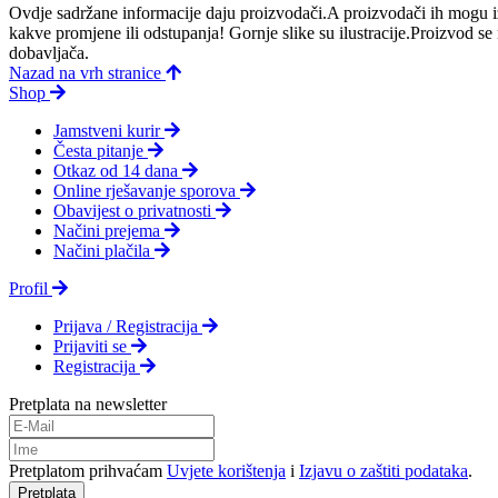
Ovdje sadržane informacije daju proizvodači.A proizvodači ih mogu iz
kakve promjene ili odstupanja! Gornje slike su ilustracije.Proizvod s
dobavljača.
Nazad na vrh stranice
Shop
Jamstveni kurir
Česta pitanje
Otkaz od 14 dana
Online rješavanje sporova
Obavijest o privatnosti
Načini prejema
Načini plačila
Profil
Prijava / Registracija
Prijaviti se
Registracija
Pretplata na newsletter
Pretplatom prihvaćam
Uvjete korištenja
i
Izjavu o zaštiti podataka
.
Pretplata