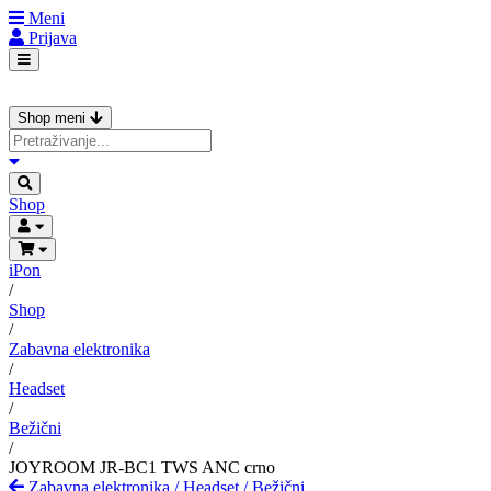
Meni
Prijava
Shop meni
Shop
iPon
/
Shop
/
Zabavna elektronika
/
Headset
/
Bežični
/
JOYROOM JR-BC1 TWS ANC crno
Zabavna elektronika
/
Headset
/
Bežični