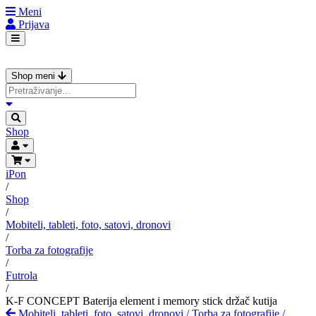
Meni
Prijava
Shop meni
Shop
iPon
/
Shop
/
Mobiteli, tableti, foto, satovi, dronovi
/
Torba za fotografije
/
Futrola
/
K-F CONCEPT Baterija element i memory stick držač kutija
Mobiteli, tableti, foto, satovi, dronovi
/
Torba za fotografije
/