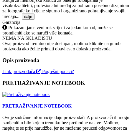
Kutija za memorijsku karticu za bateriju fotoaparata je
visokokvalitetni, profesionalni uređaj za pohranu posebno dizajniran
za fotografe koji cijene sigurno i organizirano pohranjivanje svojih
uređaja....
dalje
Garancija
Prikazani jamstveni rok vrijedi za jedan komad, može se
promijeniti ako se naruči više komada.
NEMA NA SKLADIŠTU
Ovaj proizvod trenutno nije dostupan, molimo kliknite na gumb
proizvoda ako želite primati obavijest o dolasku proizvoda.
Opis proizvoda
Link proizvođača
Pogrešni podaci?
PRETRAŽIVANJE NOTEBOOK
PRETRAŽIVANJE NOTEBOOK
Ovdje sadržane informacije daju proizvodači.A proizvodači ih mogu
izmijeniti u bilo kojem trenutku bez prethodne najave. Molimo,
raspitajte se prije narudžbe, jer ne možemo preuzeti odgovornost za