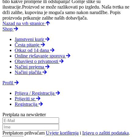
bilo kakve promjene ili odstupanja! Gornje slike su
ilustracije.Proizvod se može razlikovati po izgledu. Naša tvrtka ne
drži zalihe, kupovina je moguća samo nakon narudžbe. Popis
proizvoda prikazuje zalihe naših dobavljača.
Nazad na vrh stranice
Shop
Jamstveni kurir
Česta pitanje
Otkaz od 14 dana
Online rješavanje sporova
Obavijest o privatnosti
Načini prejema
Načini plačila
Profil
Prijava / Registracija
Prijaviti se
Registracija
Pretplata na newsletter
Pretplatom prihvaćam
Uvjete korištenja
i
Izjavu o zaštiti podataka
.