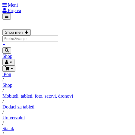
Meni
Prijava
Shop meni
Shop
iPon
/
Shop
/
Mobiteli, tableti, foto, satovi, dronovi
/
Dodaci za tableti
/
Univerzalni
/
Stalak
/