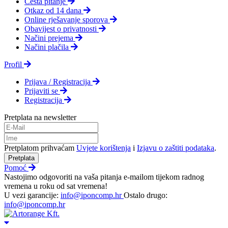
Česta pitanje
Otkaz od 14 dana
Online rješavanje sporova
Obavijest o privatnosti
Načini prejema
Načini plačila
Profil
Prijava / Registracija
Prijaviti se
Registracija
Pretplata na newsletter
Pretplatom prihvaćam
Uvjete korištenja
i
Izjavu o zaštiti podataka
.
Pretplata
Pomoć
Nastojimo odgovoriti na vaša pitanja e-mailom tijekom radnog
vremena u roku od sat vremena!
U vezi garancije:
info@iponcomp.hr
Ostalo drugo:
info@iponcomp.hr