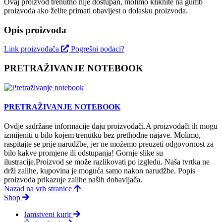
Ovaj proizvod trenutno nije dostupan, molimo kliknite na gumb
proizvoda ako želite primati obavijest o dolasku proizvoda.
Opis proizvoda
Link proizvođača
Pogrešni podaci?
PRETRAŽIVANJE NOTEBOOK
PRETRAŽIVANJE NOTEBOOK
Ovdje sadržane informacije daju proizvodači.A proizvodači ih mogu
izmijeniti u bilo kojem trenutku bez prethodne najave. Molimo,
raspitajte se prije narudžbe, jer ne možemo preuzeti odgovornost za
bilo kakve promjene ili odstupanja! Gornje slike su
ilustracije.Proizvod se može razlikovati po izgledu. Naša tvrtka ne
drži zalihe, kupovina je moguća samo nakon narudžbe. Popis
proizvoda prikazuje zalihe naših dobavljača.
Nazad na vrh stranice
Shop
Jamstveni kurir