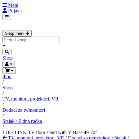
Meni
Prijava
Shop meni
Shop
iPon
/
Shop
/
TV, monitori, projektori, VR
/
Dodaci za tv/monitori
/
Stalak / Zidna ručka
/
LOGILINK TV floor stand with V-Base 49-70"
TV, monitori, projektori, VR
/
Dodaci za tv/monitori
/
Stalak /