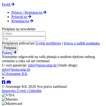
Profil
Prijava / Registracija
Prijaviti se
Registracija
Pretplata na newsletter
Pretplatom prihvaćam
Uvjete korištenja
i
Izjavu o zaštiti podataka
.
Pretplata
Pomoć
Nastojimo odgovoriti na vaša pitanja e-mailom tijekom radnog
vremena u roku od sat vremena!
U vezi garancije:
info@iponcomp.hr
Ostalo drugo:
info@iponcomp.hr
© Artorange Kft. 2026 Sva prava zadržana!
Impresija
Uvjeti i Odredbe