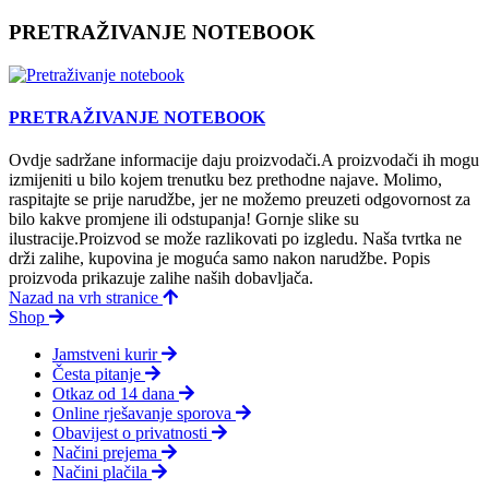
PRETRAŽIVANJE NOTEBOOK
PRETRAŽIVANJE NOTEBOOK
Ovdje sadržane informacije daju proizvodači.A proizvodači ih mogu
izmijeniti u bilo kojem trenutku bez prethodne najave. Molimo,
raspitajte se prije narudžbe, jer ne možemo preuzeti odgovornost za
bilo kakve promjene ili odstupanja! Gornje slike su
ilustracije.Proizvod se može razlikovati po izgledu. Naša tvrtka ne
drži zalihe, kupovina je moguća samo nakon narudžbe. Popis
proizvoda prikazuje zalihe naših dobavljača.
Nazad na vrh stranice
Shop
Jamstveni kurir
Česta pitanje
Otkaz od 14 dana
Online rješavanje sporova
Obavijest o privatnosti
Načini prejema
Načini plačila