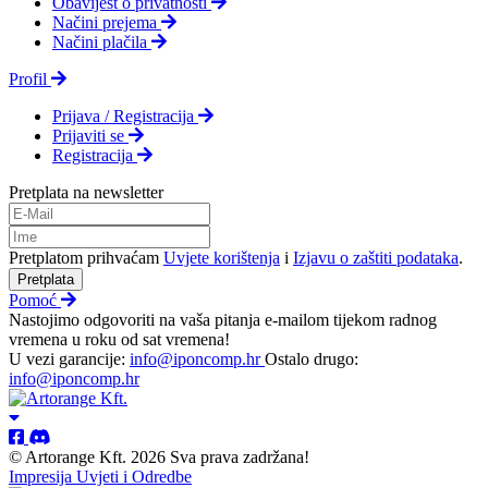
Obavijest o privatnosti
Načini prejema
Načini plačila
Profil
Prijava / Registracija
Prijaviti se
Registracija
Pretplata na newsletter
Pretplatom prihvaćam
Uvjete korištenja
i
Izjavu o zaštiti podataka
.
Pretplata
Pomoć
Nastojimo odgovoriti na vaša pitanja e-mailom tijekom radnog
vremena u roku od sat vremena!
U vezi garancije:
info@iponcomp.hr
Ostalo drugo:
info@iponcomp.hr
© Artorange Kft. 2026 Sva prava zadržana!
Impresija
Uvjeti i Odredbe