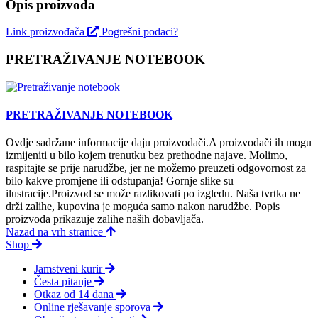
Opis proizvoda
Link proizvođača
Pogrešni podaci?
PRETRAŽIVANJE NOTEBOOK
PRETRAŽIVANJE NOTEBOOK
Ovdje sadržane informacije daju proizvodači.A proizvodači ih mogu
izmijeniti u bilo kojem trenutku bez prethodne najave. Molimo,
raspitajte se prije narudžbe, jer ne možemo preuzeti odgovornost za
bilo kakve promjene ili odstupanja! Gornje slike su
ilustracije.Proizvod se može razlikovati po izgledu. Naša tvrtka ne
drži zalihe, kupovina je moguća samo nakon narudžbe. Popis
proizvoda prikazuje zalihe naših dobavljača.
Nazad na vrh stranice
Shop
Jamstveni kurir
Česta pitanje
Otkaz od 14 dana
Online rješavanje sporova