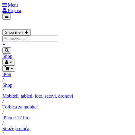
Meni
Prijava
Shop meni
Shop
iPon
/
Shop
/
Mobiteli, tableti, foto, satovi, dronovi
/
Torbica za mobitel
/
iPhone 17 Pro
/
Stražnja ploča
/