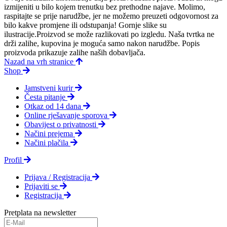
izmijeniti u bilo kojem trenutku bez prethodne najave. Molimo,
raspitajte se prije narudžbe, jer ne možemo preuzeti odgovornost za
bilo kakve promjene ili odstupanja! Gornje slike su
ilustracije.Proizvod se može razlikovati po izgledu. Naša tvrtka ne
drži zalihe, kupovina je moguća samo nakon narudžbe. Popis
proizvoda prikazuje zalihe naših dobavljača.
Nazad na vrh stranice
Shop
Jamstveni kurir
Česta pitanje
Otkaz od 14 dana
Online rješavanje sporova
Obavijest o privatnosti
Načini prejema
Načini plačila
Profil
Prijava / Registracija
Prijaviti se
Registracija
Pretplata na newsletter