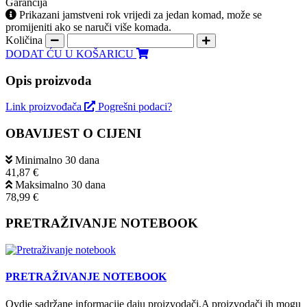
Garancija
Prikazani jamstveni rok vrijedi za jedan komad, može se
promijeniti ako se naruči više komada.
Količina
DODAT ĆU U KOŠARICU
Opis proizvoda
Link proizvođača
Pogrešni podaci?
OBAVIJEST O CIJENI
Minimalno 30 dana
41,87 €
Maksimalno 30 dana
78,99 €
PRETRAŽIVANJE NOTEBOOK
PRETRAŽIVANJE NOTEBOOK
Ovdje sadržane informacije daju proizvodači.A proizvodači ih mogu