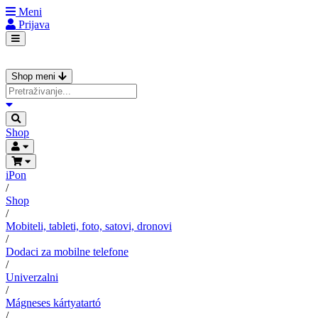
Meni
Prijava
Shop meni
Shop
iPon
/
Shop
/
Mobiteli, tableti, foto, satovi, dronovi
/
Dodaci za mobilne telefone
/
Univerzalni
/
Mágneses kártyatartó
/