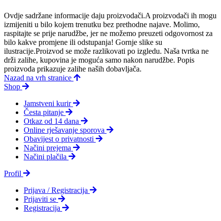
Ovdje sadržane informacije daju proizvodači.A proizvodači ih mogu
izmijeniti u bilo kojem trenutku bez prethodne najave. Molimo,
raspitajte se prije narudžbe, jer ne možemo preuzeti odgovornost za
bilo kakve promjene ili odstupanja! Gornje slike su
ilustracije.Proizvod se može razlikovati po izgledu. Naša tvrtka ne
drži zalihe, kupovina je moguća samo nakon narudžbe. Popis
proizvoda prikazuje zalihe naših dobavljača.
Nazad na vrh stranice
Shop
Jamstveni kurir
Česta pitanje
Otkaz od 14 dana
Online rješavanje sporova
Obavijest o privatnosti
Načini prejema
Načini plačila
Profil
Prijava / Registracija
Prijaviti se
Registracija